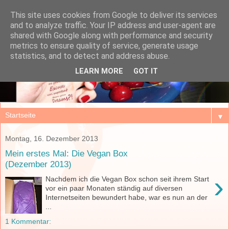
This site uses cookies from Google to deliver its services
and to analyze traffic. Your IP address and user-agent are
shared with Google along with performance and security
metrics to ensure quality of service, generate usage
statistics, and to detect and address abuse.
LEARN MORE
GOT IT
▼
Montag, 16. Dezember 2013
Mein erstes Mal: Die Vegan Box
(Dezember 2013)
›
Nachdem ich die Vegan Box schon seit ihrem Start
vor ein paar Monaten ständig auf diversen
Internetseiten bewundert habe, war es nun an der
...
1 Kommentar: