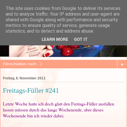
This site uses cookies from Google to deliver its services
and to analyze traffic. Your IP address and user-agent are
shared with Google along with performance and security
metrics to ensure quality of service, generate usage
statistics, and to detect and address abuse.
LEARN MORE
GOT IT
▼
Freitag, 8. November 2013
Freitags-Füller #241
Letzte Woche hatte ich doch glatt den Freitags-Füller ausfallen
lassen müssen durch das lange Wochenende, aber dieses
Wochenende bin ich wieder dabei.