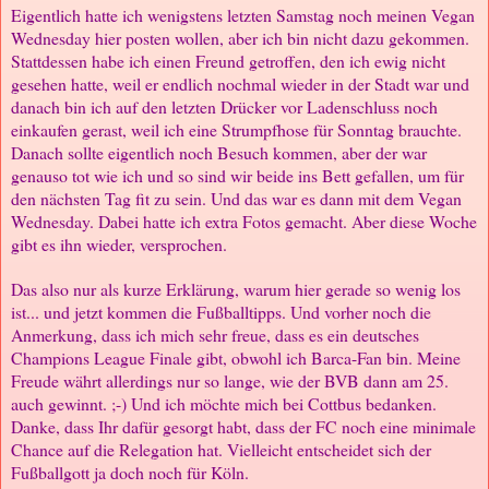
Eigentlich hatte ich wenigstens letzten Samstag noch meinen Vegan
Wednesday hier posten wollen, aber ich bin nicht dazu gekommen.
Stattdessen habe ich einen Freund getroffen, den ich ewig nicht
gesehen hatte, weil er endlich nochmal wieder in der Stadt war und
danach bin ich auf den letzten Drücker vor Ladenschluss noch
einkaufen gerast, weil ich eine Strumpfhose für Sonntag brauchte.
Danach sollte eigentlich noch Besuch kommen, aber der war
genauso tot wie ich und so sind wir beide ins Bett gefallen, um für
den nächsten Tag fit zu sein. Und das war es dann mit dem Vegan
Wednesday. Dabei hatte ich extra Fotos gemacht. Aber diese Woche
gibt es ihn wieder, versprochen.
Das also nur als kurze Erklärung, warum hier gerade so wenig los
ist... und jetzt kommen die Fußballtipps. Und vorher noch die
Anmerkung, dass ich mich sehr freue, dass es ein deutsches
Champions League Finale gibt, obwohl ich Barca-Fan bin. Meine
Freude währt allerdings nur so lange, wie der BVB dann am 25.
auch gewinnt. ;-) Und ich möchte mich bei Cottbus bedanken.
Danke, dass Ihr dafür gesorgt habt, dass der FC noch eine minimale
Chance auf die Relegation hat. Vielleicht entscheidet sich der
Fußballgott ja doch noch für Köln.