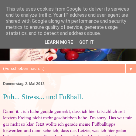
This site uses cookies from Google to deliver its services
and to analyze traffic. Your IP address and user-agent are
shared with Google along with performance and security
metrics to ensure quality of service, generate usage
statistics, and to detect and address abuse.
LEARN MORE
GOT IT
▼
Donnerstag, 2. Mai 2013
Puh... Stress... und Fußball.
Damn it... ich habe gerade gemerkt, dass ich hier tatsächlich seit
letztem Freitag nicht mehr geschrieben habe. I'm sorry. Das war mir
gar nicht so klar. Jetzt wollte ich gerade meine Fußballtipps
loswerden und dann sehe ich, dass das Letzte, was ich hier getan