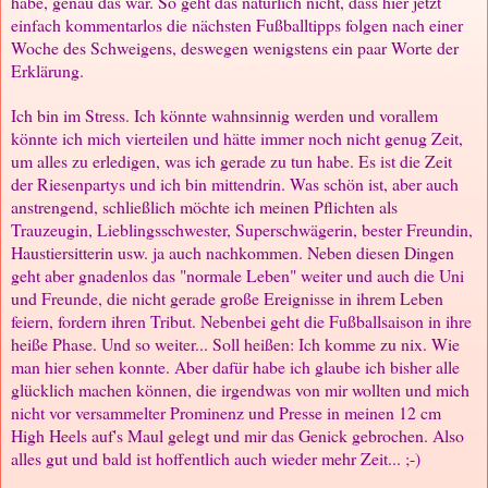
habe, genau das war. So geht das natürlich nicht, dass hier jetzt
einfach kommentarlos die nächsten Fußballtipps folgen nach einer
Woche des Schweigens, deswegen wenigstens ein paar Worte der
Erklärung.
Ich bin im Stress. Ich könnte wahnsinnig werden und vorallem
könnte ich mich vierteilen und hätte immer noch nicht genug Zeit,
um alles zu erledigen, was ich gerade zu tun habe. Es ist die Zeit
der Riesenpartys und ich bin mittendrin. Was schön ist, aber auch
anstrengend, schließlich möchte ich meinen Pflichten als
Trauzeugin, Lieblingsschwester, Superschwägerin, bester Freundin,
Haustiersitterin usw. ja auch nachkommen. Neben diesen Dingen
geht aber gnadenlos das "normale Leben" weiter und auch die Uni
und Freunde, die nicht gerade große Ereignisse in ihrem Leben
feiern, fordern ihren Tribut. Nebenbei geht die Fußballsaison in ihre
heiße Phase. Und so weiter... Soll heißen: Ich komme zu nix. Wie
man hier sehen konnte. Aber dafür habe ich glaube ich bisher alle
glücklich machen können, die irgendwas von mir wollten und mich
nicht vor versammelter Prominenz und Presse in meinen 12 cm
High Heels auf's Maul gelegt und mir das Genick gebrochen. Also
alles gut und bald ist hoffentlich auch wieder mehr Zeit... ;-)