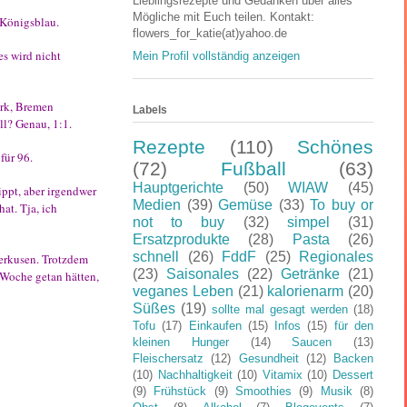
Lieblingsrezepte und Gedanken über alles
Mögliche mit Euch teilen. Kontakt:
 Königsblau.
flowers_for_katie(at)yahoo.de
es wird nicht
Mein Profil vollständig anzeigen
ark, Bremen
Labels
ll? Genau, 1:1.
Rezepte
(110)
Schönes
für 96.
(72)
Fußball
(63)
Hauptgerichte
(50)
WIAW
(45)
ippt, aber irgendwer
Medien
(39)
Gemüse
(33)
To buy or
at. Tja, ich
not to buy
(32)
simpel
(31)
Ersatzprodukte
(28)
Pasta
(26)
schnell
(26)
FddF
(25)
Regionales
erkusen. Trotzdem
(23)
Saisonales
(22)
Getränke
(21)
 Woche getan hätten,
veganes Leben
(21)
kalorienarm
(20)
Süßes
(19)
sollte mal gesagt werden
(18)
Tofu
(17)
Einkaufen
(15)
Infos
(15)
für den
kleinen Hunger
(14)
Saucen
(13)
Fleischersatz
(12)
Gesundheit
(12)
Backen
(10)
Nachhaltigkeit
(10)
Vitamix
(10)
Dessert
(9)
Frühstück
(9)
Smoothies
(9)
Musik
(8)