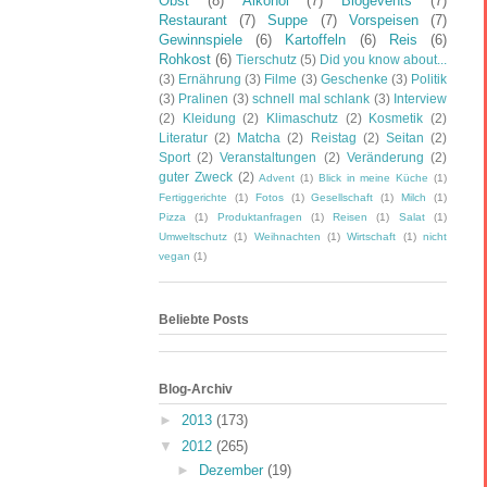
Obst
(8)
Alkohol
(7)
Blogevents
(7)
Restaurant
(7)
Suppe
(7)
Vorspeisen
(7)
Gewinnspiele
(6)
Kartoffeln
(6)
Reis
(6)
Rohkost
(6)
Tierschutz
(5)
Did you know about...
(3)
Ernährung
(3)
Filme
(3)
Geschenke
(3)
Politik
(3)
Pralinen
(3)
schnell mal schlank
(3)
Interview
(2)
Kleidung
(2)
Klimaschutz
(2)
Kosmetik
(2)
Literatur
(2)
Matcha
(2)
Reistag
(2)
Seitan
(2)
Sport
(2)
Veranstaltungen
(2)
Veränderung
(2)
guter Zweck
(2)
Advent
(1)
Blick in meine Küche
(1)
Fertiggerichte
(1)
Fotos
(1)
Gesellschaft
(1)
Milch
(1)
Pizza
(1)
Produktanfragen
(1)
Reisen
(1)
Salat
(1)
Umweltschutz
(1)
Weihnachten
(1)
Wirtschaft
(1)
nicht
vegan
(1)
Beliebte Posts
Blog-Archiv
►
2013
(173)
▼
2012
(265)
►
Dezember
(19)