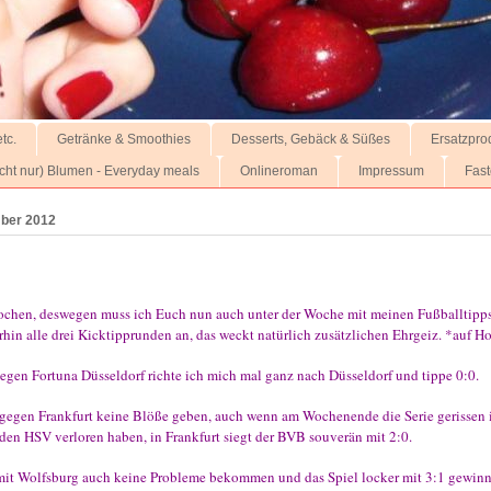
tc.
Getränke & Smoothies
Desserts, Gebäck & Süßes
Ersatzpro
nicht nur) Blumen - Everyday meals
Onlineroman
Impressum
Fast
mber 2012
ochen, deswegen muss ich Euch nun auch unter der Woche mit meinen Fußballtipps b
rhin alle drei Kicktipprunden an, das weckt natürlich zusätzlichen Ehrgeiz. *auf H
egen Fortuna Düsseldorf richte ich mich mal ganz nach Düsseldorf und tippe 0:0.
gegen Frankfurt keine Blöße geben, auch wenn am Wochenende die Serie gerissen i
den HSV verloren haben, in Frankfurt siegt der BVB souverän mit 2:0.
it Wolfsburg auch keine Probleme bekommen und das Spiel locker mit 3:1 gewinn