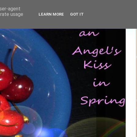
user-agent
erate usage
LEARN MORE
GOT IT