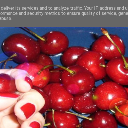
deliver its services and to analyze traffic. Your IP address and 
formance and security metrics to ensure quality of service, gen
abuse.