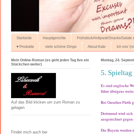
Startseite
Hauptgerichte
Frühstück/Antipasti/Snacks/Salate e
♥ Produkte
viele schöne Dinge
About Kate
Ich ess' (
Mein Online-Roman (es geht jeden Tag live ein
Montag, 24. Septe
Stückchen weiter)
5. Spieltag
Es sind englische W
führe übrigens weite
Bei Greuther Fürth g
Auf das Bild klicken um zum Roman zu
gelagen
Dortmund wird sich 
ausgerechnet gegen 
Die Bayern werden m
Findet mich auch bei