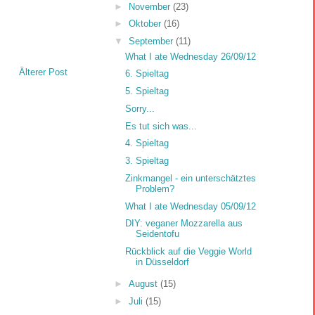
►
November
(23)
►
Oktober
(16)
▼
September
(11)
What I ate Wednesday 26/09/12
Älterer Post
6. Spieltag
5. Spieltag
Sorry...
Es tut sich was...
4. Spieltag
3. Spieltag
Zinkmangel - ein unterschätztes
Problem?
What I ate Wednesday 05/09/12
DIY: veganer Mozzarella aus
Seidentofu
Rückblick auf die Veggie World
in Düsseldorf
►
August
(15)
►
Juli
(15)