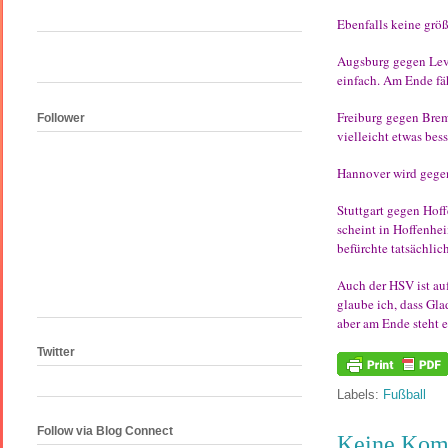
Ebenfalls keine grö
Augsburg gegen Lever
einfach. Am Ende fä
Freiburg gegen Breme
Follower
vielleicht etwas bes
Hannover wird gegen
Stuttgart gegen Hoff
scheint in Hoffenhe
befürchte tatsächlic
Auch der HSV ist au
glaube ich, dass Gla
aber am Ende steht e
Twitter
Labels:
Fußball
Follow via Blog Connect
Keine Kom