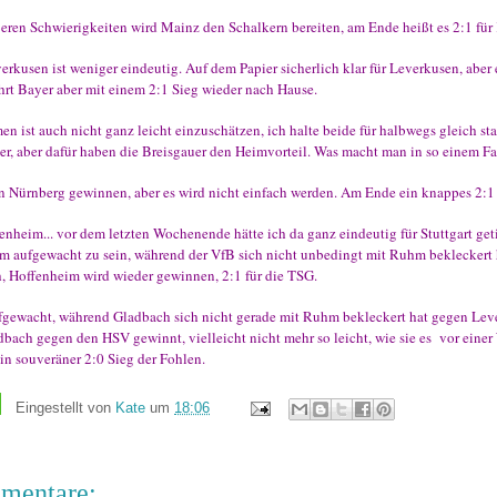
ßeren Schwierigkeiten wird Mainz den Schalkern bereiten, am Ende heißt es 2:1 für
kusen ist weniger eindeutig. Auf dem Papier sicherlich klar für Leverkusen, aber 
hrt Bayer aber mit einem 2:1 Sieg wieder nach Hause.
n ist auch nicht ganz leicht einzuschätzen, ich halte beide für halbwegs gleich st
ser, aber dafür haben die Breisgauer den Heimvorteil. Was macht man in so einem Fa
 Nürnberg gewinnen, aber es wird nicht einfach werden. Am Ende ein knappes 2:1 
enheim... vor dem letzten Wochenende hätte ich da ganz eindeutig für Stuttgart get
im aufgewacht zu sein, während der VfB sich nicht unbedingt mit Ruhm bekleckert h
h, Hoffenheim wird wieder gewinnen, 2:1 für die TSG.
fgewacht, während Gladbach sich nicht gerade mit Ruhm bekleckert hat gegen Lev
dbach gegen den HSV gewinnt, vielleicht nicht mehr so leicht, wie sie es vor einer
in souveräner 2:0 Sieg der Fohlen.
Eingestellt von
Kate
um
18:06
mentare: