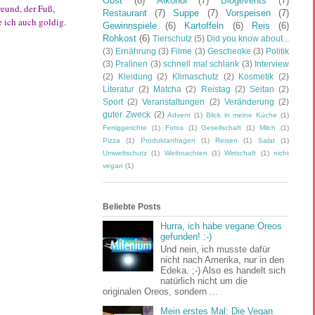
Obst
(8)
Alkohol
(7)
Blogevents
(7)
reund, der Fuß,
Restaurant
(7)
Suppe
(7)
Vorspeisen
(7)
 ich auch goldig.
Gewinnspiele
(6)
Kartoffeln
(6)
Reis
(6)
Rohkost
(6)
Tierschutz
(5)
Did you know about...
(3)
Ernährung
(3)
Filme
(3)
Geschenke
(3)
Politik
(3)
Pralinen
(3)
schnell mal schlank
(3)
Interview
(2)
Kleidung
(2)
Klimaschutz
(2)
Kosmetik
(2)
Literatur
(2)
Matcha
(2)
Reistag
(2)
Seitan
(2)
Sport
(2)
Veranstaltungen
(2)
Veränderung
(2)
guter Zweck
(2)
Advent
(1)
Blick in meine Küche
(1)
Fertiggerichte
(1)
Fotos
(1)
Gesellschaft
(1)
Milch
(1)
Pizza
(1)
Produktanfragen
(1)
Reisen
(1)
Salat
(1)
Umweltschutz
(1)
Weihnachten
(1)
Wirtschaft
(1)
nicht
vegan
(1)
Beliebte Posts
Hurra, ich habe vegane Oreos
gefunden! :-)
Und nein, ich musste dafür
nicht nach Amerika, nur in den
Edeka. ;-) Also es handelt sich
natürlich nicht um die
originalen Oreos, sondern ...
Mein erstes Mal: Die Vegan