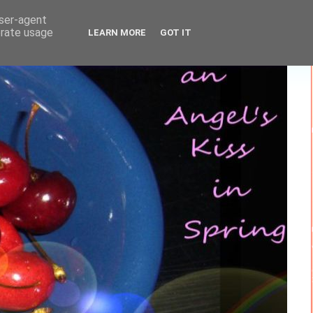
user-agent
erate usage
LEARN MORE
GOT IT