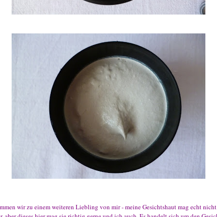
ommen wir zu einem weiteren Liebling von mir - meine Gesichtshaut mag echt nicht
r, aber dieses hier mag sie richtig gerne und ich auch. Es handelt sich um den Gesi