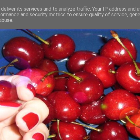
deliver its services and to analyze traffic. Your IP address and 
formance and security metrics to ensure quality of service, gen
abuse.