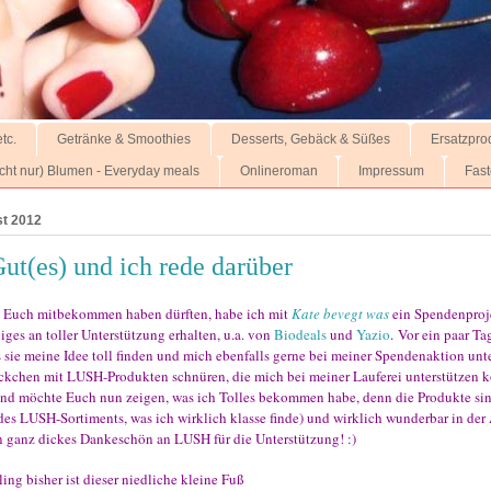
tc.
Getränke & Smoothies
Desserts, Gebäck & Süßes
Ersatzpro
nicht nur) Blumen - Everyday meals
Onlineroman
Impressum
Fast
st 2012
ut(es) und ich rede darüber
n Euch mitbekommen haben dürften, habe ich mit
Kate bevegt was
ein Spendenproje
iges an toller Unterstützung erhalten, u.a. von
Biodeals
und
Yazio
.
Vor ein paar Ta
s sie meine Idee toll finden und mich ebenfalls gerne bei meiner Spendenaktion un
äckchen mit LUSH-Produkten schnüren, die mich bei meiner Lauferei unterstützen 
 und möchte Euch nun zeigen, was ich Tolles bekommen habe, denn die Produkte si
 des LUSH-Sortiments, was ich wirklich klasse finde) und wirklich wunderbar in d
n ganz dickes Dankeschön an LUSH für die Unterstützung! :)
ing bisher ist dieser niedliche kleine Fuß