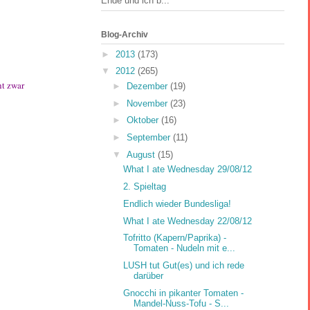
Ende und ich b...
Blog-Archiv
►
2013
(173)
▼
2012
(265)
ht zwar
►
Dezember
(19)
►
November
(23)
►
Oktober
(16)
►
September
(11)
▼
August
(15)
What I ate Wednesday 29/08/12
2. Spieltag
Endlich wieder Bundesliga!
What I ate Wednesday 22/08/12
Tofritto (Kapern/Paprika) -
Tomaten - Nudeln mit e...
LUSH tut Gut(es) und ich rede
darüber
Gnocchi in pikanter Tomaten -
Mandel-Nuss-Tofu - S...