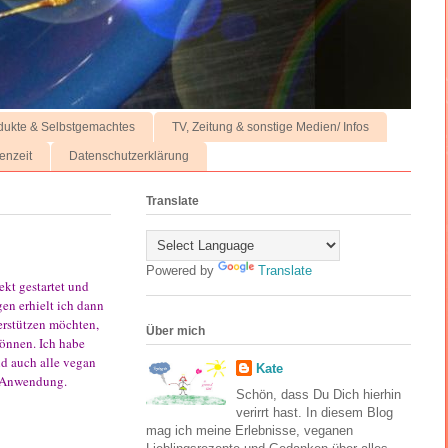
dukte & Selbstgemachtes
TV, Zeitung & sonstige Medien/ Infos
enzeit
Datenschutzerklärung
Translate
Powered by
Translate
kt gestartet und
gen erhielt ich dann
terstützen möchten,
Über mich
können. Ich habe
nd auch alle vegan
Kate
er Anwendung.
Schön, dass Du Dich hierhin
verirrt hast. In diesem Blog
mag ich meine Erlebnisse, veganen