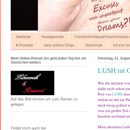
Startseite
Hauptgerichte
Frühstück/Antipasti/Snacks/Salate e
♥ Produkte
viele schöne Dinge
About Kate
Ich ess' (
Mein Online-Roman (es geht jeden Tag live ein
Dienstag, 21. Augu
Stückchen weiter)
LUSH tut G
Wie die meisten vo
dafür auch schon ein
Post von
LUSH
, das
indem sie mir ein P
Auf das Bild klicken um zum Roman zu
gelagen
mich riesig gefreut
(wie ein großer Teil
Insofern nochmal ei
Mein absoluter Liebl
Findet mich auch bei