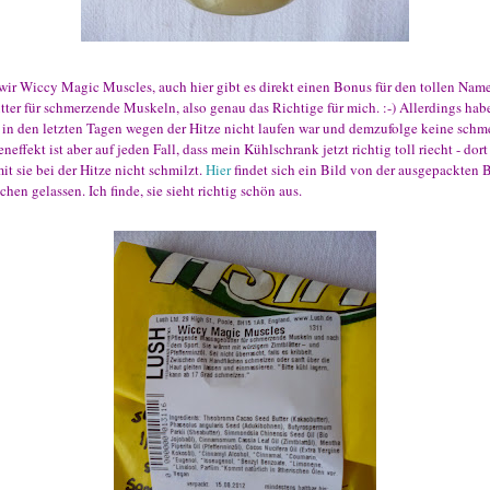
wir Wiccy Magic Muscles, auch hier gibt es direkt einen Bonus für den tollen Name
ter für schmerzende Muskeln, also genau das Richtige für mich. :-) Allerdings habe
ch in den letzten Tagen wegen der Hitze nicht laufen war und demzufolge keine sc
eneffekt ist aber auf jeden Fall, dass mein Kühlschrank jetzt richtig toll riecht - dor
it sie bei der Hitze nicht schmilzt.
Hier
findet sich ein Bild von der ausgepackten Bu
chen gelassen. Ich finde, sie sieht richtig schön aus.