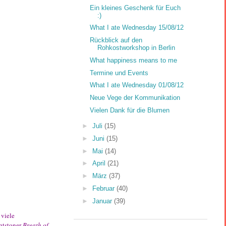
Ein kleines Geschenk für Euch
:)
What I ate Wednesday 15/08/12
Rückblick auf den
Rohkostworkshop in Berlin
What happiness means to me
Termine und Events
What I ate Wednesday 01/08/12
Neue Vege der Kommunikation
Vielen Dank für die Blumen
►
Juli
(15)
►
Juni
(15)
►
Mai
(14)
►
April
(21)
►
März
(37)
►
Februar
(40)
►
Januar
(39)
 viele
chtstoner
Breath of