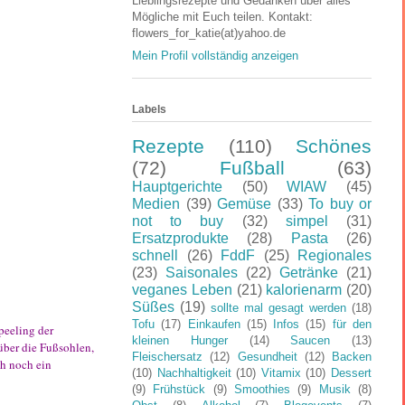
Lieblingsrezepte und Gedanken über alles
Mögliche mit Euch teilen. Kontakt:
flowers_for_katie(at)yahoo.de
Mein Profil vollständig anzeigen
Labels
Rezepte
(110)
Schönes
(72)
Fußball
(63)
Hauptgerichte
(50)
WIAW
(45)
Medien
(39)
Gemüse
(33)
To buy or
not to buy
(32)
simpel
(31)
Ersatzprodukte
(28)
Pasta
(26)
schnell
(26)
FddF
(25)
Regionales
(23)
Saisonales
(22)
Getränke
(21)
veganes Leben
(21)
kalorienarm
(20)
Süßes
(19)
sollte mal gesagt werden
(18)
Tofu
(17)
Einkaufen
(15)
Infos
(15)
für den
ßpeeling der
kleinen Hunger
(14)
Saucen
(13)
über die Fußsohlen,
Fleischersatz
(12)
Gesundheit
(12)
Backen
ch noch ein
(10)
Nachhaltigkeit
(10)
Vitamix
(10)
Dessert
(9)
Frühstück
(9)
Smoothies
(9)
Musik
(8)