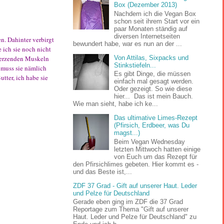
Box (Dezember 2013)
Nachdem ich die Vegan Box
schon seit ihrem Start vor ein
paar Monaten ständig auf
diversen Internetseiten
n. Dahinter verbirgt
bewundert habe, war es nun an der ...
 ich sie noch nicht
Von Attilas, Sixpacks und
hmerzenden Muskeln
Stinkstiefeln...
t muss sie nämlich
Es gibt Dinge, die müssen
tter, ich habe sie
einfach mal gesagt werden.
Oder gezeigt. So wie diese
hier... Das ist mein Bauch.
Wie man sieht, habe ich ke...
Das ultimative Limes-Rezept
(Pfirsich, Erdbeer, was Du
magst...)
Beim Vegan Wednesday
letzten Mittwoch hatten einige
von Euch um das Rezept für
den Pfirsichlimes gebeten. Hier kommt es -
und das Beste ist,...
ZDF 37 Grad - Gift auf unserer Haut. Leder
und Pelze für Deutschland
Gerade eben ging im ZDF die 37 Grad
Reportage zum Thema "Gift auf unserer
Haut. Leder und Pelze für Deutschland" zu