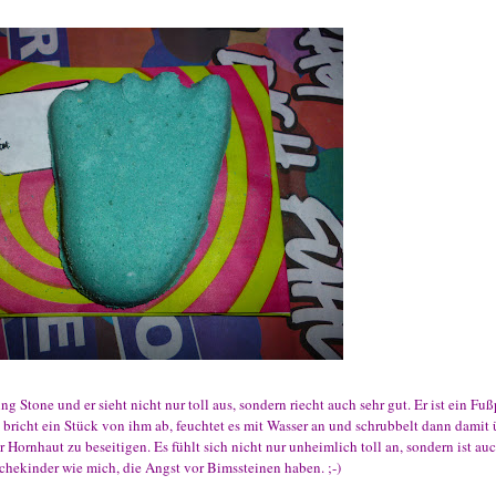
g Stone und er sieht nicht nur toll aus, sondern riecht auch sehr gut. Er ist ein Fu
bricht ein Stück von ihm ab, feuchtet es mit Wasser an und schrubbelt dann damit 
r Hornhaut zu beseitigen. Es fühlt sich nicht nur unheimlich toll an, sondern ist au
chekinder wie mich, die Angst vor Bimssteinen haben. ;-)