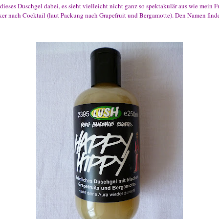
eses Duschgel dabei, es sieht vielleicht nicht ganz so spektakulär aus wie mein F
cker nach Cocktail (laut Packung nach Grapefruit und Bergamotte). Den Namen finde