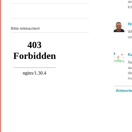
an
kö
H
Bitte mitmachen!
Wi
un
Ka
Ne
au
de
ma
Antwort