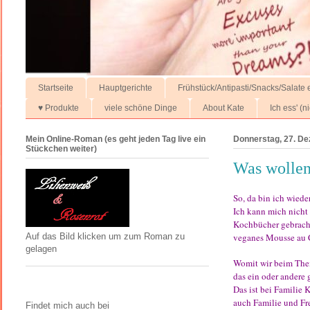
Startseite
Hauptgerichte
Frühstück/Antipasti/Snacks/Salate e
♥ Produkte
viele schöne Dinge
About Kate
Ich ess' (
Mein Online-Roman (es geht jeden Tag live ein
Donnerstag, 27. D
Stückchen weiter)
Was wollen 
So, da bin ich wiede
Ich kann mich nicht 
Kochbücher gebracht
veganes Mousse au C
Auf das Bild klicken um zum Roman zu
gelagen
Womit wir beim The
das ein oder andere
Das ist bei Familie 
auch Familie und Fr
Findet mich auch bei