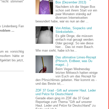
 "nicht stimmen"
Box (Dezember 2013)
Nachdem ich die Vegan Box
schon seit ihrem Start vor ein
paar Monaten ständig auf
diversen Internetseiten
bewundert habe, war es nun an der ...
do Lindenberg Fan
Von Attilas, Sixpacks und
roblem ...
Stinkstiefeln...
Es gibt Dinge, die müssen
einfach mal gesagt werden.
Oder gezeigt. So wie diese
hier... Das ist mein Bauch.
Wie man sieht, habe ich ke...
um es vorsichtig
nsofern hätte er
Das ultimative Limes-Rezept
geklärt bis jetzt,
(Pfirsich, Erdbeer, was Du
magst...)
Beim Vegan Wednesday
letzten Mittwoch hatten einige
von Euch um das Rezept für
den Pfirsichlimes gebeten. Hier kommt es -
und das Beste ist,...
ZDF 37 Grad - Gift auf unserer Haut. Leder
und Pelze für Deutschland
Gerade eben ging im ZDF die 37 Grad
Reportage zum Thema "Gift auf unserer
Haut. Leder und Pelze für Deutschland" zu