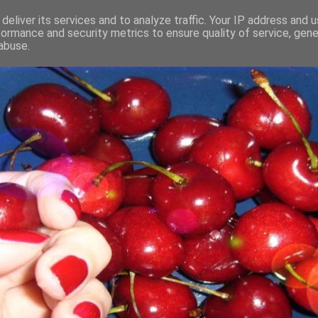
deliver its services and to analyze traffic. Your IP address and 
formance and security metrics to ensure quality of service, gen
abuse.