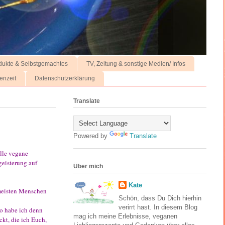
dukte & Selbstgemachtes
TV, Zeitung & sonstige Medien/ Infos
enzeit
Datenschutzerklärung
Translate
Powered by
Translate
olle vegane
geisterung auf
Über mich
Kate
meisten Menschen
Schön, dass Du Dich hierhin
verirrt hast. In diesem Blog
So habe ich denn
mag ich meine Erlebnisse, veganen
kt, die ich Euch,