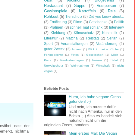
Obst
(8)
Alkohol
(7)
Blogevents
(7)
Restaurant
(7)
Suppe
(7)
Vorspeisen
(7)
Gewinnspiele
(6)
Kartoffeln
(6)
Reis
(6)
Rohkost
(6)
Tierschutz
(5)
Did you know about...
(3)
Ernährung
(3)
Filme
(3)
Geschenke
(3)
Politik
(3)
Pralinen
(3)
schnell mal schlank
(3)
Interview
(2)
Kleidung
(2)
Klimaschutz
(2)
Kosmetik
(2)
Literatur
(2)
Matcha
(2)
Reistag
(2)
Seitan
(2)
Sport
(2)
Veranstaltungen
(2)
Veränderung
(2)
guter Zweck
(2)
Advent
(1)
Blick in meine Küche
(1)
Fertiggerichte
(1)
Fotos
(1)
Gesellschaft
(1)
Milch
(1)
Pizza
(1)
Produktanfragen
(1)
Reisen
(1)
Salat
(1)
Umweltschutz
(1)
Weihnachten
(1)
Wirtschaft
(1)
nicht
vegan
(1)
Beliebte Posts
Hurra, ich habe vegane Oreos
gefunden! :-)
Und nein, ich musste dafür
nicht nach Amerika, nur in den
Edeka. ;-) Also es handelt sich
natürlich nicht um die
originalen Oreos, sondern ...
 erwähnt, dass der
gemerkt, nichtmal
Mein erstes Mal: Die Vegan