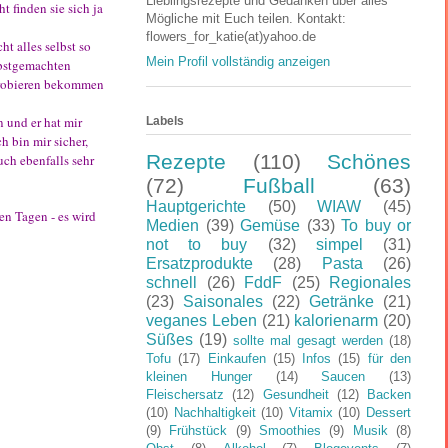
Lieblingsrezepte und Gedanken über alles
 finden sie sich ja
Mögliche mit Euch teilen. Kontakt:
flowers_for_katie(at)yahoo.de
ht alles selbst so
Mein Profil vollständig anzeigen
lbstgemachten
 Probieren bekommen
 und er hat mir
Labels
 bin mir sicher,
Rezepte
(110)
Schönes
uch ebenfalls sehr
(72)
Fußball
(63)
Hauptgerichte
(50)
WIAW
(45)
en Tagen - es wird
Medien
(39)
Gemüse
(33)
To buy or
not to buy
(32)
simpel
(31)
Ersatzprodukte
(28)
Pasta
(26)
schnell
(26)
FddF
(25)
Regionales
(23)
Saisonales
(22)
Getränke
(21)
veganes Leben
(21)
kalorienarm
(20)
Süßes
(19)
sollte mal gesagt werden
(18)
Tofu
(17)
Einkaufen
(15)
Infos
(15)
für den
kleinen Hunger
(14)
Saucen
(13)
Fleischersatz
(12)
Gesundheit
(12)
Backen
(10)
Nachhaltigkeit
(10)
Vitamix
(10)
Dessert
(9)
Frühstück
(9)
Smoothies
(9)
Musik
(8)