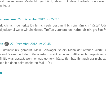
satzweise einen Verdacht geschöpft, dass mit dem Eierlikör irgendwas
nnte. ;)
omeveganer
27. Dezember 2012 um 22:27
rklich nicht gemerkt? Da bin ich sehr gespannt! Ich bin nämlich *hüstel* U
d jedesmal wenn wir ein kleines Treffen veranstalten,
habe ich ein großes P
te
27. Dezember 2012 um 22:45
, definitiv nix gemerkt. Mein Schwager ist ein Mann der offenen Worte, 
szudrücken und dem Veganertum steht er eher mißtrauisch gegenüber, i
finitiv was gesagt, wenn er was gemerkt hätte. (Ich hab ihn auch gar nicht auf
ch ich dann beim nächsten Mal...:D )
en