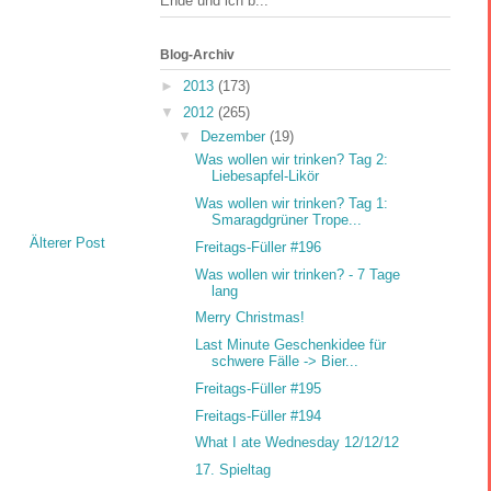
Ende und ich b...
Blog-Archiv
►
2013
(173)
▼
2012
(265)
▼
Dezember
(19)
Was wollen wir trinken? Tag 2:
Liebesapfel-Likör
Was wollen wir trinken? Tag 1:
Smaragdgrüner Trope...
Älterer Post
Freitags-Füller #196
Was wollen wir trinken? - 7 Tage
lang
Merry Christmas!
Last Minute Geschenkidee für
schwere Fälle -> Bier...
Freitags-Füller #195
Freitags-Füller #194
What I ate Wednesday 12/12/12
17. Spieltag