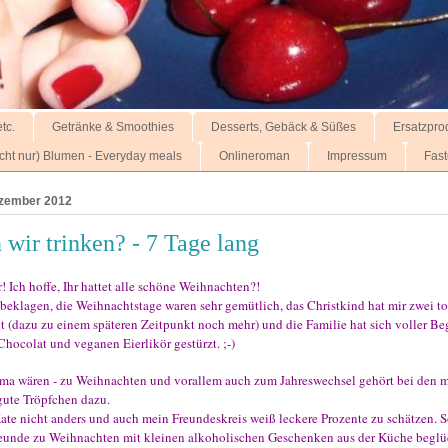
tc.
Getränke & Smoothies
Desserts, Gebäck & Süßes
Ersatzpro
nicht nur) Blumen - Everyday meals
Onlineroman
Impressum
Fast
ezember 2012
wir trinken? - 7 Tage lang
r! Ich hoffe, Ihr hattet alle schöne Weihnachten?!
beklagen, die Weihnachtstage waren sehr gemütlich, das Christkind hat mir zwei t
 (dazu zu einem späteren Zeitpunkt noch mehr) und die Familie hat sich voller Be
hocolat und veganen Eierlikör gestürzt. ;-)
ma wären - zu Weihnachten und vorallem auch zum Jahreswechsel gehört bei den 
 gute Tröpfchen dazu.
Kate nicht anders und auch mein Freundeskreis weiß leckere Prozente zu schätzen. 
eunde zu Weihnachten mit kleinen alkoholischen Geschenken aus der Küche beglüc