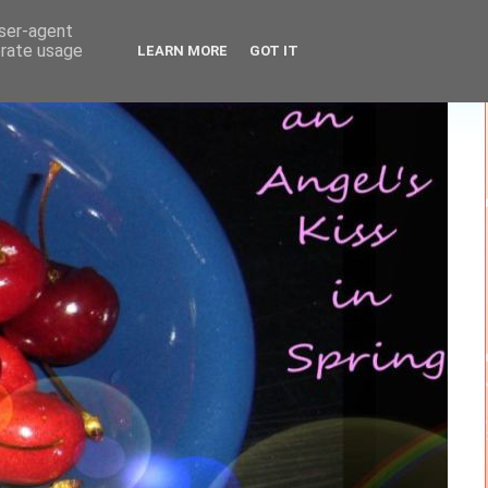
user-agent
erate usage
LEARN MORE
GOT IT