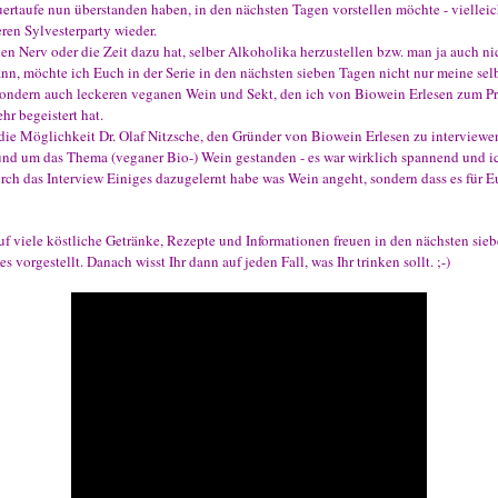
ertaufe nun überstanden haben, in den nächsten Tagen vorstellen möchte - vielleicht
eren Sylvesterparty wieder.
den Nerv oder die Zeit dazu hat, selber Alkoholika herzustellen bzw. man ja auch nic
ann, möchte ich Euch in der Serie in den nächsten sieben Tagen nicht nur meine se
 sondern auch leckeren veganen Wein und Sekt, den ich von Biowein Erlesen zum
hr begeistert hat.
die Möglichkeit Dr. Olaf Nitzsche, den Gründer von Biowein Erlesen zu interviewen
nd um das Thema (veganer Bio-) Wein gestanden - es war wirklich spannend und ich
urch das Interview Einiges dazugelernt habe was Wein angeht, sondern dass es für E
auf viele köstliche Getränke, Rezepte und Informationen freuen in den nächsten sieb
 vorgestellt. Danach wisst Ihr dann auf jeden Fall, was Ihr trinken sollt. ;-)