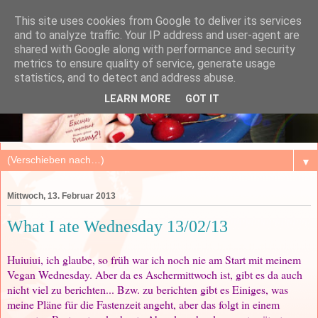
This site uses cookies from Google to deliver its services
and to analyze traffic. Your IP address and user-agent are
shared with Google along with performance and security
metrics to ensure quality of service, generate usage
statistics, and to detect and address abuse.
LEARN MORE
GOT IT
▼
Mittwoch, 13. Februar 2013
What I ate Wednesday 13/02/13
Huiuiui, ich glaube, so früh war ich noch nie am Start mit meinem
Vegan Wednesday. Aber da es Aschermittwoch ist, gibt es da auch
nicht viel zu berichten... Bzw. zu berichten gibt es Einiges, was
meine Pläne für die Fastenzeit angeht, aber das folgt in einem