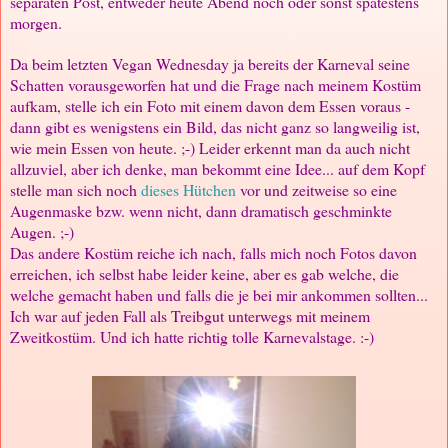
separaten Post, entweder heute Abend noch oder sonst spätestens
morgen.
Da beim letzten Vegan Wednesday ja bereits der Karneval seine
Schatten vorausgeworfen hat und die Frage nach meinem Kostüm
aufkam, stelle ich ein Foto mit einem davon dem Essen voraus -
dann gibt es wenigstens ein Bild, das nicht ganz so langweilig ist,
wie mein Essen von heute. ;-) Leider erkennt man da auch nicht
allzuviel, aber ich denke, man bekommt eine Idee... auf dem Kopf
stelle man sich noch
dieses Hütchen
vor und zeitweise so eine
Augenmaske bzw. wenn nicht, dann dramatisch geschminkte
Augen. ;-)
Das andere Kostüm reiche ich nach, falls mich noch Fotos davon
erreichen, ich selbst habe leider keine, aber es gab welche, die
welche gemacht haben und falls die je bei mir ankommen sollten...
Ich war auf jeden Fall als Treibgut unterwegs mit meinem
Zweitkostüm. Und ich hatte richtig tolle Karnevalstage. :-)