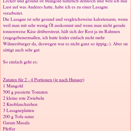
Lecker und gesund ist Mangold natürlich dennoch und weil ich mal
Lust auf was Anderes hatte, habe ich es zu einer Lasagne
verarbeitet.
Die Lasagne ist sehr gesund und vergleichsweise kalorienarm, wenn
weil man mit sehr wenig Öl auskommt und wenn man nicht gerade
tonnenweise Käse drüberstreut, hält sich der Rest ja im Rahmen
(zugegebenermaßen, ich hatte leider einfach nicht mehr
Wilmersburger da, deswegen war es nicht ganz so üppig;-). Aber sie
sättigt auch sehr gut
So einfach geht es:
Zutaten für 2 - 4 Portionen (je nach Hunger)
1 Mangold
500 g passierte Tomaten
2 kleine rote Zwiebeln
2 Knoblauchzehen
3 Lasagneplatten
200 g Tofu natur
Garam Masala
Pfeffer