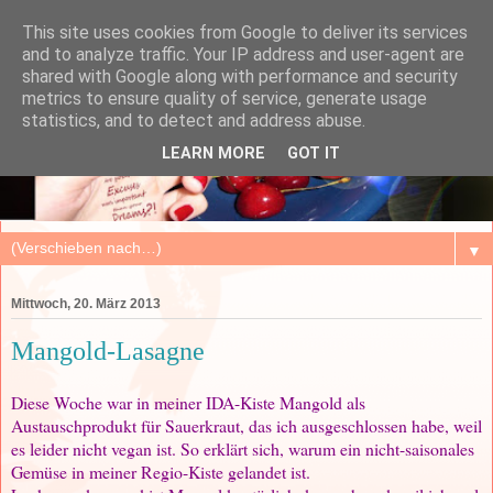
This site uses cookies from Google to deliver its services
and to analyze traffic. Your IP address and user-agent are
shared with Google along with performance and security
metrics to ensure quality of service, generate usage
statistics, and to detect and address abuse.
LEARN MORE
GOT IT
▼
Mittwoch, 20. März 2013
Mangold-Lasagne
Diese Woche war in meiner IDA-Kiste Mangold als
Austauschprodukt für Sauerkraut, das ich ausgeschlossen habe, weil
es leider nicht vegan ist. So erklärt sich, warum ein nicht-saisonales
Gemüse in meiner Regio-Kiste gelandet ist.