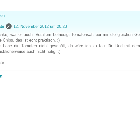
ten
te
12. November 2012 um 20:23
nke, war er auch. Vorallem befriedigt Tomatensaft bei mir die gleichen 
e Chips, das ist echt praktisch. ;)
h habe die Tomaten nicht geschält, da wäre ich zu faul für. Und mit dem
ücklicherweise auch nicht nötig. :)
te
en