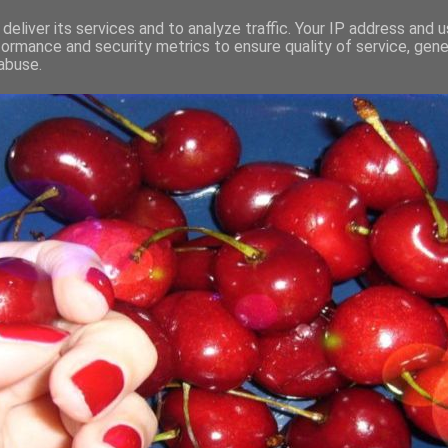
deliver its services and to analyze traffic. Your IP address and 
formance and security metrics to ensure quality of service, gen
abuse.