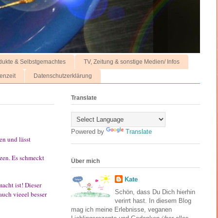
dukte & Selbstgemachtes
TV, Zeitung & sonstige Medien/ Infos
enzeit
Datenschutzerklärung
Translate
Powered by
Translate
en und lässt
tzen. Es schmeckt
Über mich
Kate
macht ist! Dieser
Schön, dass Du Dich hierhin
auch vieeel besser
verirrt hast. In diesem Blog
mag ich meine Erlebnisse, veganen