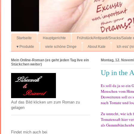
Startseite
Hauptgerichte
Frühstück/Antipasti/Snacks/Salate e
♥ Produkte
viele schöne Dinge
About Kate
Ich ess' (
Mein Online-Roman (es geht jeden Tag live ein
Montag, 12. Novem
Stückchen weiter)
Up in the 
Es soll da ja so ein
Menschen vom Himm
Desweiteren soll es
nach Tomate und loc
Auf das Bild klicken um zum Roman zu
gelagen
Zu unrecht, wie ich f
Tomatensaft hier ver
als Gummibärchenbrä
Findet mich auch bei