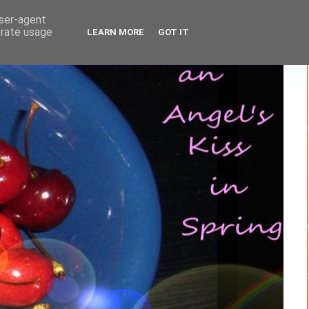
user-agent
erate usage
LEARN MORE
GOT IT