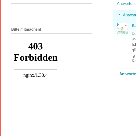
Antworten
Antwor
Ka
Bitte mitmachen!
Da
wi
Ic
gl
lg
Ka
Antwort