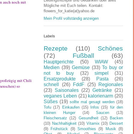
Lieblingsrezepte und Gedanken über alles
man auch noch mit
Mögliche mit Euch teilen. Kontakt:
flowers_for_katie(at)yahoo.de
Mein Profil vollständig anzeigen
Labels
Rezepte
(110)
Schönes
(72)
Fußball
(63)
Hauptgerichte
(50)
WIAW
(45)
Medien
(39)
Gemüse
(33)
To buy or
not to buy
(32)
simpel
(31)
Ersatzprodukte
(28)
Pasta
(26)
großzügig mit Chili
schnell
(26)
FddF
(25)
Regionales
menschen) so
(23)
Saisonales
(22)
Getränke
(21)
veganes Leben
(21)
kalorienarm
(20)
Süßes
(19)
sollte mal gesagt werden
(18)
Tofu
(17)
Einkaufen
(15)
Infos
(15)
für den
kleinen Hunger
(14)
Saucen
(13)
Fleischersatz
(12)
Gesundheit
(12)
Backen
(10)
Nachhaltigkeit
(10)
Vitamix
(10)
Dessert
(9)
Frühstück
(9)
Smoothies
(9)
Musik
(8)