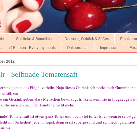
tc.
Getränke & Smoothies
Desserts, Gebäck & Süßes
Ersatzpro
nicht nur) Blumen - Everyday meals
Onlineroman
Impressum
Fast
ber 2012
Air - Selfmade Tomatensaft
 Getränk geben, das Flügel verleiht. Naja dieses Getränk schmeckt nach Gummibärch
el stürzen.
 so ein Getränk geben, dass Menschen bevorzugt trinken, wenn sie in Flugzeugen si
kt die meisten nach der Landung nicht mehr.
inde! Tomatensaft ist etwas ganz Tolles und noch viel toller ist er, wenn er selbstge
leiht mit Sicherheit jedem Flügel, denn er ist supergesund und schmeckt garantiert 
u. ;-)