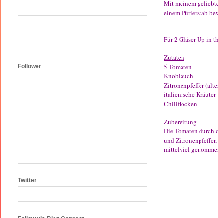
Mit meinem geliebt
einem Pürierstab be
Für 2 Gläser Up in th
Zutaten
5 Tomaten
Follower
Knoblauch
Zitronenpfeffer (alt
italienische Kräuter
Chiliflocken
Zubereitung
Die Tomaten durch d
und Zitronenpfeffer
mittelviel genomme
Twitter