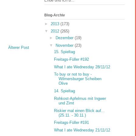
Ende und ich b...
Blog-Archiv
►
2013
(173)
▼
2012
(265)
►
Dezember
(19)
▼
November
(23)
Älterer Post
15. Spieltag
Freitags-Füller #192
What I ate Wednesday 28/11/12
To buy or not to buy -
Wilmersburger Scheiben
Olive
14. Spieltag
Rohkost-Apfelmus mit Ingwer
und Zimt
Riskier mal einen Blick auf...
(25.11. - 30.11.)
Freitags-Füller #191
What I ate Wednesday 21/11/12