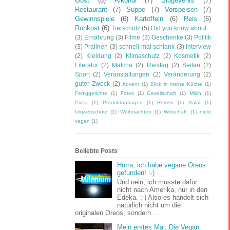
Obst
(8)
Alkohol
(7)
Blogevents
(7)
Restaurant
(7)
Suppe
(7)
Vorspeisen
(7)
Gewinnspiele
(6)
Kartoffeln
(6)
Reis
(6)
Rohkost
(6)
Tierschutz
(5)
Did you know about...
(3)
Ernährung
(3)
Filme
(3)
Geschenke
(3)
Politik
(3)
Pralinen
(3)
schnell mal schlank
(3)
Interview
(2)
Kleidung
(2)
Klimaschutz
(2)
Kosmetik
(2)
Literatur
(2)
Matcha
(2)
Reistag
(2)
Seitan
(2)
Sport
(2)
Veranstaltungen
(2)
Veränderung
(2)
guter Zweck
(2)
Advent
(1)
Blick in meine Küche
(1)
Fertiggerichte
(1)
Fotos
(1)
Gesellschaft
(1)
Milch
(1)
Pizza
(1)
Produktanfragen
(1)
Reisen
(1)
Salat
(1)
Umweltschutz
(1)
Weihnachten
(1)
Wirtschaft
(1)
nicht
vegan
(1)
Beliebte Posts
Hurra, ich habe vegane Oreos
gefunden! :-)
Und nein, ich musste dafür
nicht nach Amerika, nur in den
Edeka. ;-) Also es handelt sich
natürlich nicht um die
originalen Oreos, sondern ...
Mein erstes Mal: Die Vegan