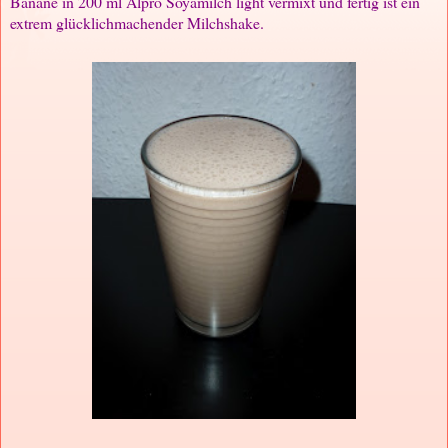
Banane in 200 ml Alpro Soyamilch light vermixt und fertig ist ein
extrem glücklichmachender Milchshake.