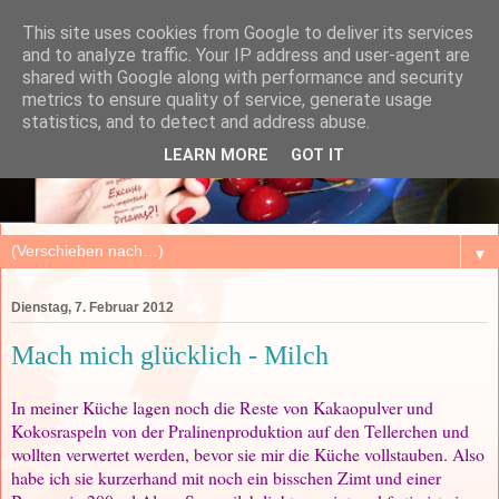
This site uses cookies from Google to deliver its services
and to analyze traffic. Your IP address and user-agent are
shared with Google along with performance and security
metrics to ensure quality of service, generate usage
statistics, and to detect and address abuse.
LEARN MORE
GOT IT
▼
Dienstag, 7. Februar 2012
Mach mich glücklich - Milch
In meiner Küche lagen noch die Reste von Kakaopulver und
Kokosraspeln von der Pralinenproduktion auf den Tellerchen und
wollten verwertet werden, bevor sie mir die Küche vollstauben. Also
habe ich sie kurzerhand mit noch ein bisschen Zimt und einer